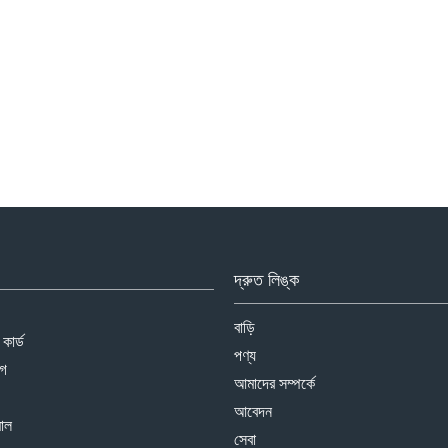
দ্রুত লিঙ্ক
বাড়ি
 কার্ড
পণ্য
াগ
আমাদের সম্পর্কে
আবেদন
মাল
সেবা