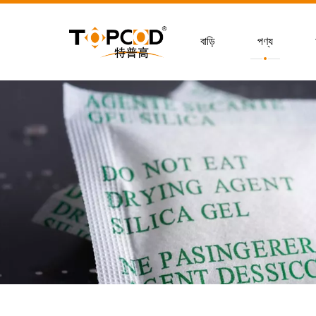
বাড়ি
পণ্য