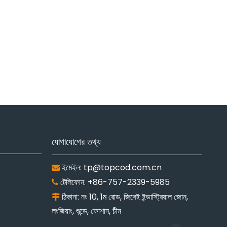
যোগাযোগের তথ্য
ইমেইল:
tp@topcod.com.cn

টেলিফোন: +86-757-2339-5985

ঠিকানা: নং 10, 1ম রোড, জিবেই ইন্ডাস্ট্রিয়াল জোন,

লংজিয়াং, শুন্ডে, ফোশান, চীন